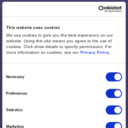
Kantata s'adapte
à votre façon de
This website uses cookies
We use cookies to give you the best experience on our
travailler
website. Using this site means you agree to the use of
cookies. Click show details to specify permissions.
For
more information on cookies, see our
Privacy Policy
.
Simplifiez vos opérations grâce à l'accès à plus de
1 200 connecteurs prédéfinis, permettant ainsi à
Consent
votre équipe de se développer plus rapidement et
Selection
Necessary
de donner le meilleur d'elle-même.
Preferences
Statistics
Marketing