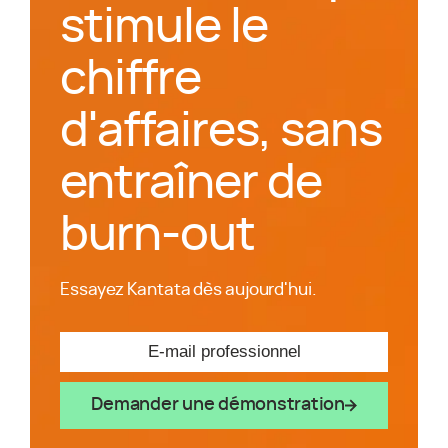
stimule le
chiffre
d'affaires, sans
entraîner de
burn-out
Essayez Kantata dès aujourd'hui.
Demander une démonstration