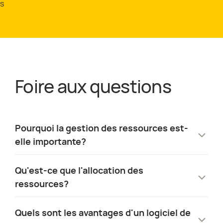
s
Foire aux questions
Pourquoi la gestion des ressources est-
elle importante?
Une gestion efficace des ressources est
Qu'est-ce que l'allocation des
essentielle, car elle aide les organisations à
ressources?
équilibrer la charge de travail, à prévenir
l'épuisement professionnel et à optimiser
L'allocation des ressources consiste à
Quels sont les avantages d'un logiciel de
l'utilisation des ressources. L'utilisation de la
affecter les ressources disponibles à des