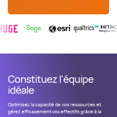
 Story
w
Huge
Success Story
View
Sage
Success Story
View
Esri
Success Story
View
Qualtrics
Success S
View
Hitach
TRUSTED BY AGENCIES & PROFESSIONAL SERVICES FIRMS LIKE 
Constituez l'équipe
idéale
Optimisez la capacité de vos ressources et
gérez efficacement vos effectifs grâce à la