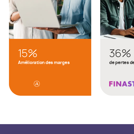
15
%
36
%
Amélioration des marges
de pertes d